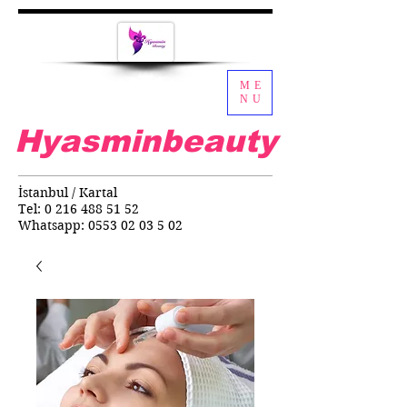
ME
NU
Hyasminbeauty
İstanbul / Kartal
Tel:
0 216 488 51 52
Whatsapp:
0553 02 03 5 02