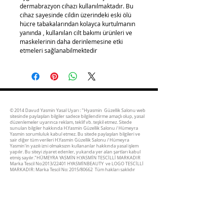
dermabrazyon cihazı kullanılmaktadır. Bu 
cihaz sayesinde cildin üzerindeki eski ölü 
hücre tabakalarından kolayca kurtulmanın 
yanında , kullanılan cilt bakımı ürünleri ve 
maskelerinin daha derinlemesine etki 
etmeleri sağlanabilmektedir
© 2014 Davud Yasmin Yasal Uyarı :
"Hyasmin Güzellik Salonu web
sitesinde paylaşılan bilgiler sadece bilgilendirme amaçlı olup, yasal
düzenlemeler uyarınca reklam, teklif vb. teşkil etmez. Sitede
sunulan bilgiler hakkında H.Yasmin Güzellik Salonu / Hümeyra
Yasmin sorumluluk kabul etmez. Bu sitede paylaşılan bilgileri ve
sair diğer tüm verileri H.Yasmin Güzellik Salonu / Hümeyra
Yasmin'in yazılı izni olmaksızın kullananlar hakkında yasal işlem
yapılır. Bu siteyi ziyaret edenler, yukarıda yer alan şartları kabul
etmiş sayılır."HÜMEYRA YASMİN H.YASMİN TESCİLLİ MARKADIR
Marka Tescil No:2013/22401 HYASMİNBEAUTY ve LOGO TESCİLLİ
MARKADIR: Marka Tescil No: 2015/80662 Tüm hakları saklıdır