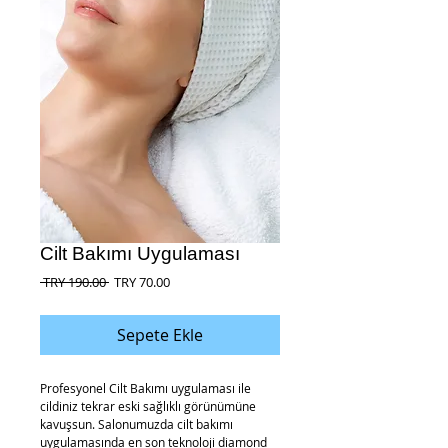
Cilt Bakımı Uygulaması
Normal
İndirimli
 TRY 190.00 
TRY 70.00
Fiyat
Fiyat
Sepete Ekle
Profesyonel Cilt Bakımı uygulaması ile 
cildiniz tekrar eski sağlıklı görünümüne 
kavuşsun. Salonumuzda cilt bakımı 
uygulamasında en son teknoloji diamond 