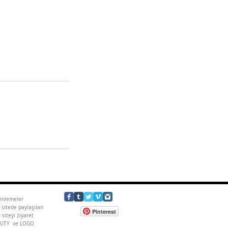
zenlemeler
 sitede paylaşılan
Pinterest
 siteyi ziyaret
EAUTY ve LOGO