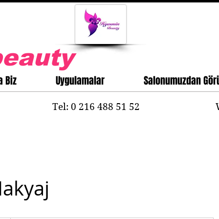
eauty
a Biz
Uygulamalar
Salonumuzdan Görü
Tel: 0 216 488 51 52
Makyaj