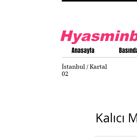
Hyasminb
Anasayfa
Basınd
İstanbul / Kartal
02
Kalıcı 