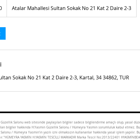
0
Atalar Mahallesi Sultan Sokak No 21 Kat 2 Daire 2-3
t
i
ultan Sokak No 21 Kat 2 Daire 2-3, Kartal, 34 34862, TUR
üzellik Salonu web sitesinde paylaşılan bilgiler sadece bilgilendirme amaçlı olup, yasal dü
unulan bilgiler hakkında H.Yasmin Güzellik Salonu / Hümeyra Yasmin sorumluluk kabul etmez. Bu
k Salonu / Hümeyra Yasmin'in yazılı izni olmaksızın kullananlar hakkında yasal işlem yapılır. Bu
 sayılır."HÜMEYRA YASMİN H.YASMİN TESCİLLİ MARKADIR Marka Tescil No:2013/22401 HYASMİNB