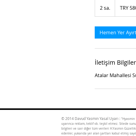
580
Turkish
2 sa.
2
TRY 58
Lira
s
a
.
Hemen Yer Ayır
İletişim Bilgiler
Atalar Mahallesi S
© 2014 Davud Yasmin Yasal Uyarı :
"Hyasmin G
uyarınca reklam, teklif vb. teşkil etmez. Sitede s
bilgileri ve sair diğer tüm verileri H.Yasmin Güzelli
edenler, yukarıda yer alan şartları kabul etmiş