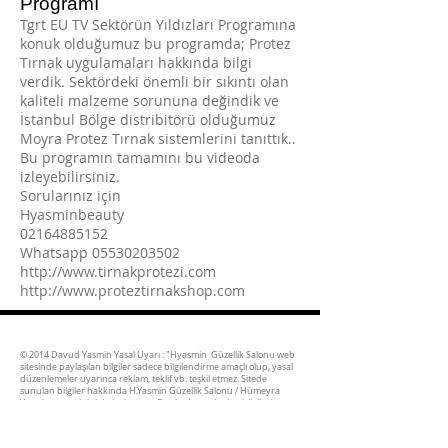
Programı
Tgrt EU TV Sektörün Yıldızları Programına
konuk olduğumuz bu programda; Protez
Tırnak uygulamaları hakkında bilgi
verdik. Sektördeki önemli bir sıkıntı olan
kaliteli malzeme sorununa değindik ve
İstanbul Bölge distribitörü olduğumuz
Moyra Protez Tırnak sistemlerini tanıttık..
Bu programın tamamını bu videoda
izleyebilirsiniz.
Sorularınız için
Hyasminbeauty
02164885152
Whatsapp 05530203502
http://www.tirnakprotezi.com
http://www.proteztirnakshop.com
© 2014 Davud Yasmin Yasal Uyarı :
"Hyasmin Güzellik Salonu web
sitesinde paylaşılan bilgiler sadece bilgilendirme amaçlı olup, yasal
düzenlemeler uyarınca reklam, teklif vb. teşkil etmez. Sitede
sunulan bilgiler hakkında H.Yasmin Güzellik Salonu / Hümeyra
Yasmin sorumluluk kabul etmez. Bu sitede paylaşılan bilgileri ve
sair diğer tüm verileri H.Yasmin Güzellik Salonu / Hümeyra
Yasmin'in yazılı izni olmaksızın kullananlar hakkında yasal işlem
yapılır. Bu siteyi ziyaret edenler, yukarıda yer alan şartları kabul