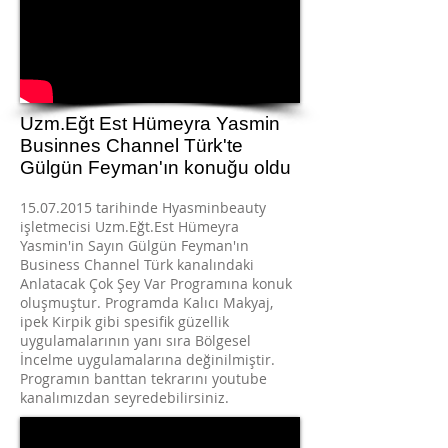
Uzm.Eğt Est Hümeyra Yasmin
Businnes Channel Türk'te
Gülgün Feyman'ın konuğu oldu
15.07.2015
tarihinde Hyasminbeauty
işletmecisi Uzm.Eğt.Est Hümeyra
Yasmin'in Sayın Gülgün Feyman'ın
Business Channel Türk kanalındaki
Anlatacak Çok Şey Var Programına konuk
oluşmuştur. Programda Kalıcı Makyaj,
ipek Kirpik gibi spesifik güzellik
uygulamalarının yanı sıra Bölgesel
İncelme uygulamalarına değinilmiştir.
Programın banttan tekrarını youtube
kanalımızdan seyredebilirsiniz.