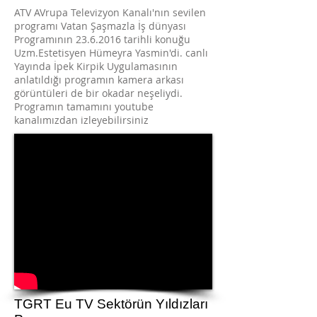
ATV AVrupa Televizyon Kanalı'nın sevilen
programı Vatan Şaşmazla İş dünyası
Programının
23.6.2016
tarihli konuğu
Uzm.Estetisyen Hümeyra Yasmin'di. canlı
Yayında İpek Kirpik Uygulamasının
anlatıldığı programın kamera arkası
görüntüleri de bir okadar neşeliydi.
Programın tamamını youtube
kanalımızdan izleyebilirsiniz
TGRT Eu TV Sektörün Yıldızları