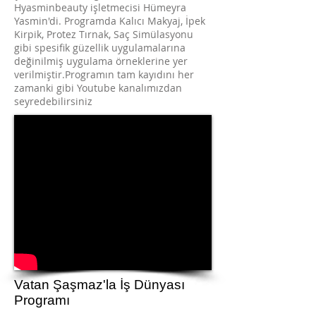
Hyasminbeauty işletmecisi Hümeyra
Yasmin'di. Programda Kalıcı Makyaj, İpek
Kirpik, Protez Tırnak, Saç Simülasyonu
gibi spesifik güzellik uygulamalarına
değinilmiş uygulama örneklerine yer
verilmiştir.Programın tam kayıdını her
zamanki gibi Youtube kanalımızdan
seyredebilirsiniz
Vatan Şaşmaz'la İş Dünyası
Programı