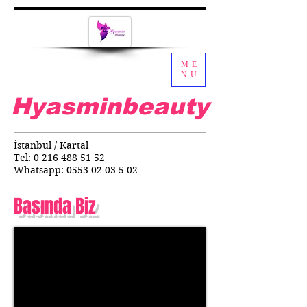
ME
NU
Hyasminbeauty
İstanbul / Kartal
Tel:
0 216 488 51 52
Whatsapp:
0553 02 03 5 02
Basında Biz