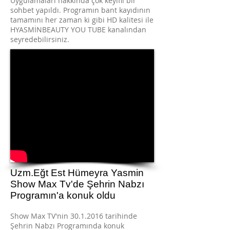
Uygulamaları hakkında çok keyifli bir
sohbet yapıldı. Programın bant kayıdının
tamamını her zaman ki gibi HD kalitesi ile
HYASMİNBEAUTY YOU TUBE kanalından
seyredebilirsiniz.
Uzm.Eğt Est Hümeyra Yasmin
Show Max Tv'de Şehrin Nabzı
Programın'a konuk oldu
Show Max TV'nin
30.1.2016
tarihinde
Şehrin Nabzı Programında konuk