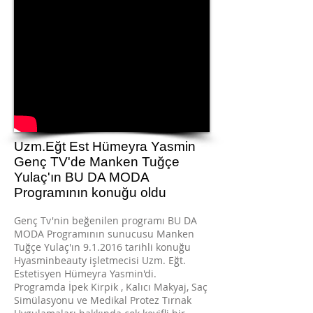
Uzm.Eğt Est Hümeyra Yasmin
Genç TV'de Manken Tuğçe
Yulaç'ın BU DA MODA
Programının konuğu oldu
Genç Tv'nin beğenilen programı BU DA
MODA Programının sunucusu Manken
Tuğçe Yulaç'ın 9.1.2016 tarihli konuğu
Hyasminbeauty işletmecisi Uzm. Eğt.
Estetisyen Hümeyra Yasmin'di.
Programda İpek Kirpik , Kalıcı Makyaj, Saç
Simülasyonu ve Medikal Protez Tırnak