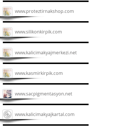
www.proteztirnakshop.com
www.silikonkirpik.com
www.kalicimakyajmerkezi.net
www.kasmirkirpik.com
www.sacpigmentasyon.net
www.kalicimakyajkartal.com