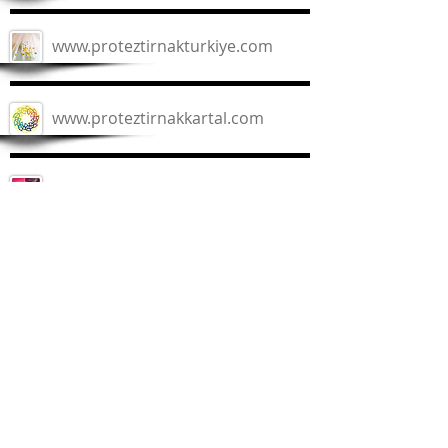
www.proteztirnakturkiye.com
www.proteztirnakkartal.com
www.ipekkirpik.info
www.ipekkirpikistanbul.com
www.ipekkirpikkartal.com
www.ipekkirpikmerkezi.com