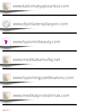
www.kalicimakyajistanbul.com
www.diyotlazerepilasyon.com
www.hyasminbeauty.com
www.medikalkamuflaj.net
www.hyasminguzelliksalonu.com
www.medikalproteztirnak.com