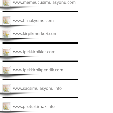
www.memeucusimulasyonu.com
www.tirnakyeme.com
www.kirpikmerkezi.com
www.ipekkirpikler.com
www.ipekkirpikpendik.com
www.sacsimulasyonu.info
www.proteztirnak.info