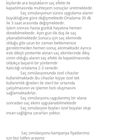
kişilerde ara boşlukların saç efekti ile
kapatılmasında muhteşem sonuçlar üretmektedir.
Saç simülasyonun süresi uygulama alanın
büyüklüğüne göre değişmektedir.Ortalama 30 dk
ile 3 saat arasında değişmektedir.
İşlem sonrası hasta günlük hayatına hemen
dönebilmektedir. Aynı gün ılık duş ile saç
yıkanabilmektedir.Sonucu için saç ekiminde
olduğu gibi uzun bir zaman beklemenize
gerektirmeden hemen sonuç alınmaktadır.Ayrıca
eski dikişli yöntemle alınan saç ekimlerinde dikiş
izinin olduğu alanın saç efekti ile kapatılmasında
oldukça başarılı bir yöntemdir
Kalıcılığı ortalama 2-3 senedir.
Saç simülasyonunda özel cihazlar
kullanılmaktadır.Bu cihazlar kişiye özel tek
kullanımlık iğneleri ile steril bir ortamda
çalışılmasının ve işlemin hızlı oluşmasını
sağlamaktadırlar.
Saç simülasyonu uygulanmış bir alana
sonradan saç ekimi uygulanabilmektedir
Saç simülasyon boyları özel boyalar olup
insan sağlığına zararları yoktur.
Saç simülasyonu kampanya fiyatlarımız
için bizi lütfen arayınız