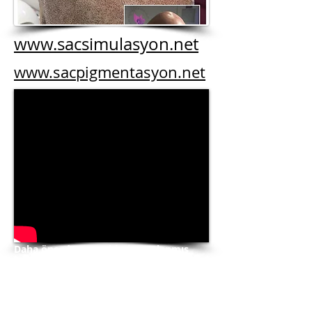
www.sacsimulasyon.net
www.sacpigmentasyon.net
Daha önceden saç ekimi uygulanmış
olan erkek tipi alopeside
Saç
Simülasyonu ile Medikal Kamuflaj
Uygulamamız.