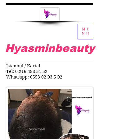
ME
NU
Hyasminbeauty
İstanbul / Kartal
Tel:
0 216 488 51 52
Whatsapp:
0553 02 03 5 02