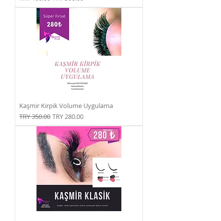
Kaşmir Kirpik Volume Uygulama
Normal Fiyat
İndirimli Fiyat
TRY 350.00
TRY 280.00