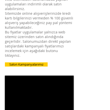
uygulamaları indirimli olarak satın
alabilirsiniz.
Sitemizde online alışverişlerinizde kredi
kartı bilgilerinizi vermeden % 100 güvenli
alışveriş yapabileceğiniz pay pal yöntemi
kullanılmaktadır.
Bu fiyatlar uygulamalar yalnızca web
sitemiz üzerinden satın alındığında
geçerlidir. Salonumuzdan direkt yapılan
satışlardaki kampanyalı fiyatlarımızı
incelemek için aşağıdaki butonu
tıklayınız.
Salon Kampanyalarımız