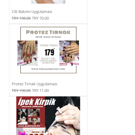
Cilt Bakımı Uygulaması
Normal Fiyat
İndirimli Fiyat
TRY 190.00
TRY 70.00
Protez Tırnak Uygulaması
Normal Fiyat
İndirimli Fiyat
TRY 190.00
TRY 11.00