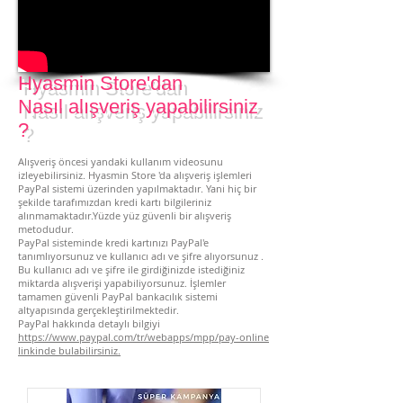
Hyasmin Store'dan
Nasıl alışveriş yapabilirsiniz
?
Alışveriş öncesi yandaki kullanım videosunu
izleyebilirsiniz. Hyasmin Store 'da alışveriş işlemleri
PayPal sistemi üzerinden yapılmaktadır. Yani hiç bir
şekilde tarafımızdan kredi kartı bilgileriniz
alınmamaktadır.Yüzde yüz güvenli bir alışveriş
metodudur.
PayPal sisteminde kredi kartınızı PayPal'e
tanımlıyorsunuz ve kullanıcı adı ve şifre alıyorsunuz .
Bu kullanıcı adı ve şifre ile girdiğinizde istediğiniz
miktarda alışverişi yapabiliyorsunuz. İşlemler
tamamen güvenli PayPal bankacılık sistemi
altyapısında gerçekleştirilmektedir.
PayPal hakkında detaylı bilgiyi
https://www.paypal.com/tr/webapps/mpp/pay-online
linkinde bulabilirsiniz.