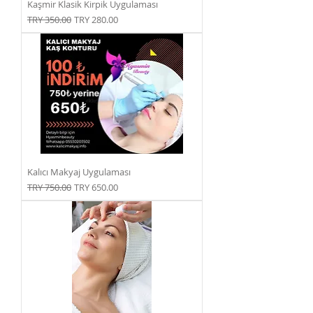
Kaşmir Klasik Kirpik Uygulaması
Normal Fiyat
İndirimli Fiyat
TRY 350.00
TRY 280.00
Kalıcı Makyaj Uygulaması
Normal Fiyat
İndirimli Fiyat
TRY 750.00
TRY 650.00