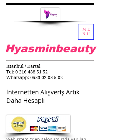
ME
NU
Hyasminbeauty
İstanbul / Kartal
Tel:
0 216 488 51 52
Whatsapp:
0553 02 03 5 02
İnternetten Alışveriş Artık
Daha Hesaplı
Web sitemizden salonumuzda yapılan