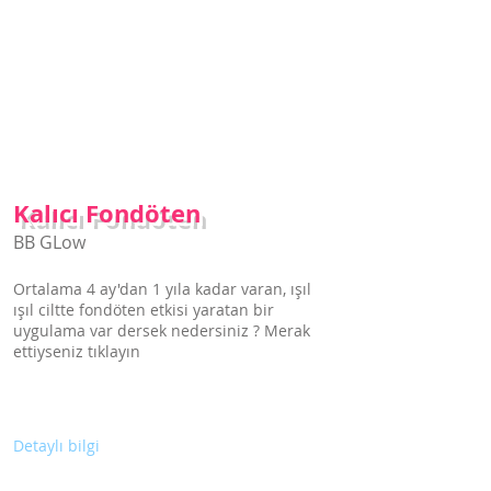
Kalıcı Fondöten hakkında
detaylı bilgi için tıklayın
Kalıcı Fondöten
BB GLow
Ortalama 4 ay'dan 1 yıla kadar varan, ışıl
ışıl ciltte fondöten etkisi yaratan bir
uygulama var dersek nedersiniz ? Merak
ettiyseniz tıklayın
Detaylı bilgi
Epilasyon