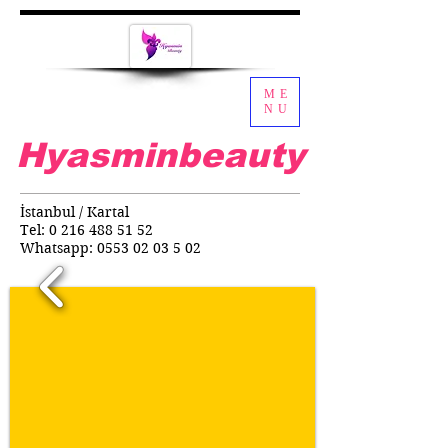
ME
NU
Hyasminbeauty
İstanbul / Kartal
Tel:
0 216 488 51 52
Whatsapp:
0553 02 03 5 02