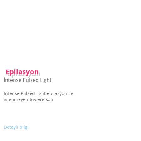
Epilasyon
hizmetlerimiz için
tıklayın
Epilasyon
İntense Pulsed Light
İntense Pulsed light epilasyon ile
istenmeyen tüylere son
Detaylı bilgi