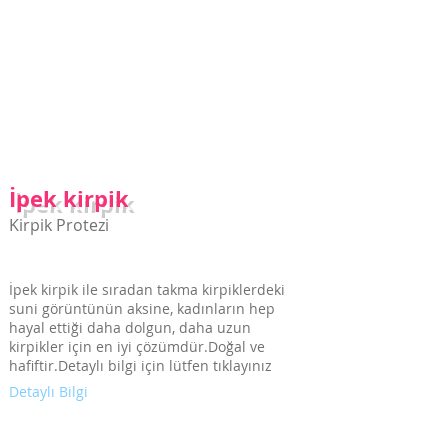
İpek Kirpik Uygulaması
İpek Kirpik Uygulaması Hizmetimiz
için tıklayınız
İpek kirpik
Kirpik Protezi
İpek kirpik ile sıradan takma kirpiklerdeki
suni görüntünün aksine, kadınların hep
hayal ettiği daha dolgun, daha uzun
kirpikler için en iyi çözümdür.Doğal ve
hafiftir.Detaylı bilgi için lütfen tıklayınız
Detaylı Bilgi
Saç Simülasyonu